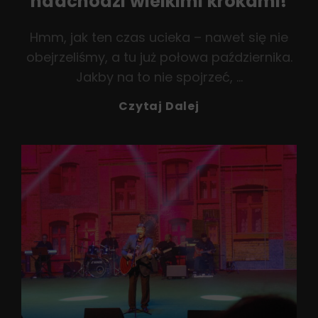
nadchodzi wielkimi krokami!
Hmm, jak ten czas ucieka – nawet się nie
obejrzeliśmy, a tu już połowa października.
Jakby na to nie spojrzeć, …
Śląska
Czytaj Dalej
Gala
Biesiadna
Nadchodzi
Wielkimi
Krokami!