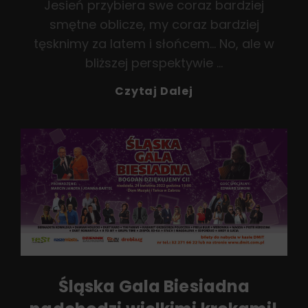
Jesień przybiera swe coraz bardziej
smętne oblicze, my coraz bardziej
tęsknimy za latem i słońcem… No, ale w
bliższej perspektywie …
Byle
Czytaj Dalej
Do
Wiosny
Śląska Gala Biesiadna