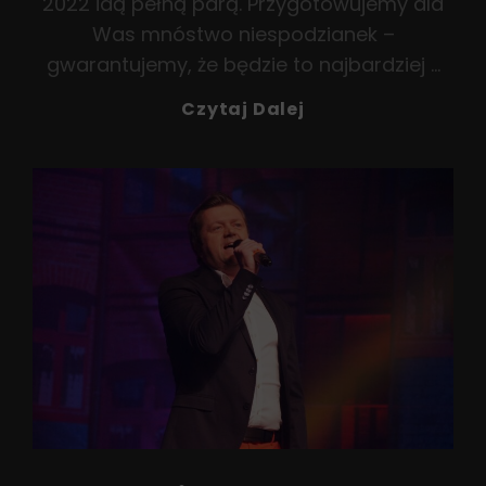
2022 idą pełną parą. Przygotowujemy dla
Was mnóstwo niespodzianek –
gwarantujemy, że będzie to najbardziej …
Nowe
Czytaj Dalej
Twarze
Na
Śląskiej
Gali
Biesiadnej