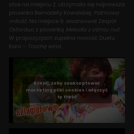
stce na miejscu 2. utrzymała się najnowsza
piosenka Bernadety Kowalskiej:
Palmowa
miłość
. Na miejsce 6. awansował Zespół
Oxforduo z piosenką
Melodia z ośmiu nut
.
W propozycjach zupełna nowość Duetu
Karo –
Trochę wina
.
Kliknij, żeby zaakceptować
marketing pliki cookies i włączyć
tę treść