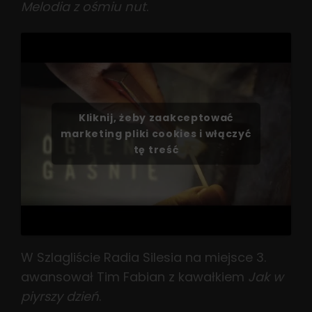
Melodia z ośmiu nut
.
Kliknij, żeby zaakceptować
marketing pliki cookies i włączyć
tę treść
W Szlagliście Radia Silesia na miejsce 3.
awansował Tim Fabian z kawałkiem
Jak w
piyrszy dzień
.