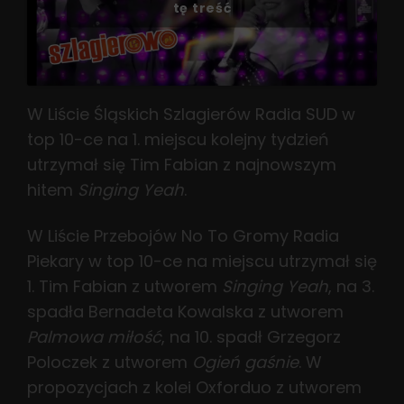
tę treść
W Liście Śląskich Szlagierów Radia SUD w
top 10-ce na 1. miejscu kolejny tydzień
utrzymał się Tim Fabian z najnowszym
hitem
Singing Yeah
.
W Liście Przebojów No To Gromy Radia
Piekary w top 10-ce na miejscu utrzymał się
1. Tim Fabian z utworem
Singing Yeah
, na 3.
spadła Bernadeta Kowalska z utworem
Palmowa miłość
, na 10. spadł Grzegorz
Poloczek z utworem
Ogień gaśnie
. W
propozycjach z kolei Oxforduo z utworem