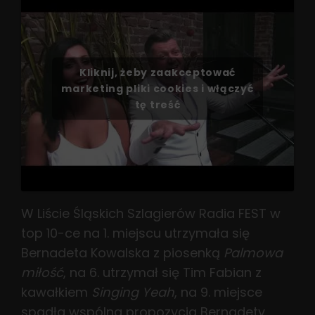
Kliknij, żeby zaakceptować
marketing pliki cookies i włączyć
tę treść
W Liście Śląskich Szlagierów Radia FEST w
top 10-ce na 1. miejscu utrzymała się
Bernadeta Kowalska z piosenką
Palmowa
miłość
, na 6. utrzymał się Tim Fabian z
kawałkiem
Singing Yeah
, na 9. miejsce
spadła wspólna propozycja Bernadety