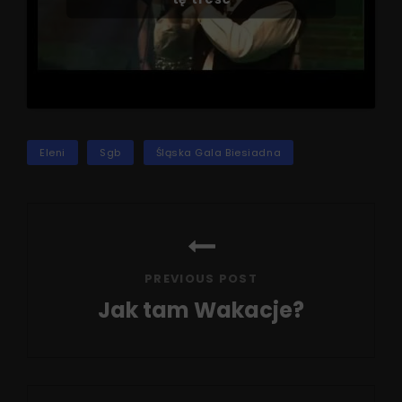
TAGS
Eleni
Sgb
Śląska Gala Biesiadna
Nawigacja
wpisu
PREVIOUS POST
Jak tam Wakacje?
Previous
Post